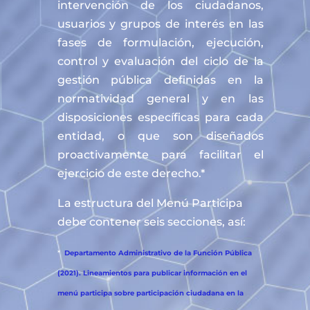
intervención de los ciudadanos,
usuarios y grupos de interés en las
fases de formulación, ejecución,
control y evaluación del ciclo de la
gestión pública definidas en la
normatividad general y en las
disposiciones específicas para cada
entidad, o que son diseñados
proactivamente para facilitar el
ejercicio de este derecho.*
La estructura del Menú Participa
debe contener seis secciones, así:
*
Departamento Administrativo de la Función Pública
(2021). Lineamientos para publicar información en el
menú participa sobre participación ciudadana en la