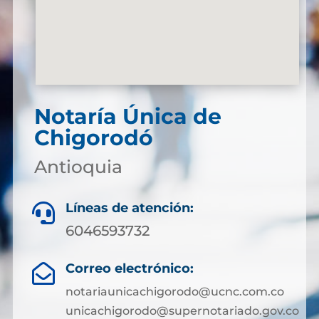
Notaría Única de
Chigorodó
Antioquia
Líneas de atención:

6046593732
Correo electrónico:

notariaunicachigorodo@ucnc.com.co
unicachigorodo@supernotariado.gov.co