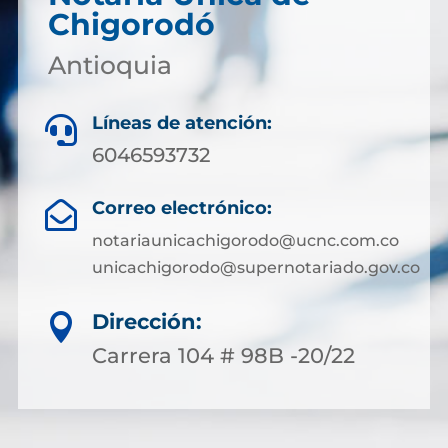
Chigorodó
Antioquia
Líneas de atención:

6046593732
Correo electrónico:

notariaunicachigorodo@ucnc.com.co
unicachigorodo@supernotariado.gov.co
Dirección:

Carrera 104 # 98B -20/22