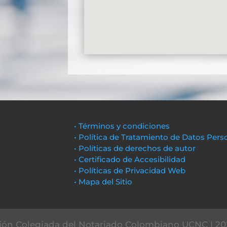
• Términos y condiciones
• Política de Tratamiento de Datos Pers
• Políticas de derechos de autor
• Certificado de Accesibilidad
• Políticas de Privacidad Web
• Mapa del Sitio
ón Colegiada del Notariado Colombiano UCNC | 20