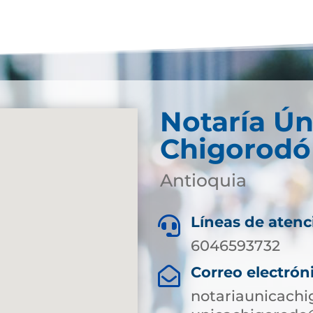
Notaría Ún
Chigorodó
Antioquia
Líneas de atenc

6046593732
Correo electrón

notariaunicach