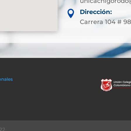
unicachigorodo
Dirección:

Carrera 104 # 9
onales
22