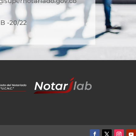
@supernotariado.gov.co
8B -20/22