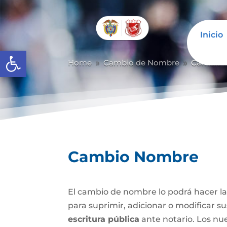
Inicio
Abrir barra de herramientas
Home
Cambio de Nombre
Cambio 
9
9
Cambio Nombre
El cambio de nombre lo podrá hacer l
para suprimir, adicionar o modificar s
escritura pública
ante notario. Los nu