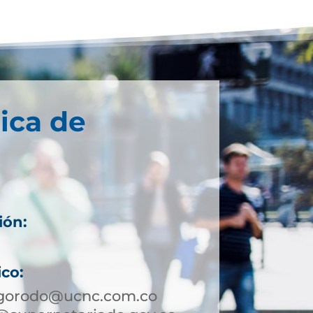
ica de
ión:
ico:
igorodo@ucnc.com.co