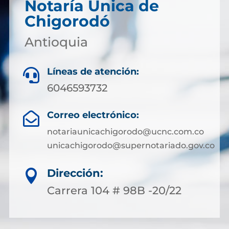
Notaría Única de
Chigorodó
Antioquia
Líneas de atención:

6046593732
Correo electrónico:

notariaunicachigorodo@ucnc.com.co
unicachigorodo@supernotariado.gov.co
Dirección:

Carrera 104 # 98B -20/22