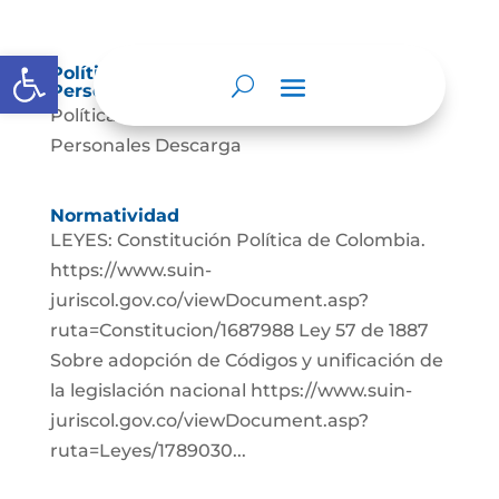
Abrir barra de herramientas
Política de Tratamiento de Datos
Personales.
Política de Tratamiento de Datos
Personales Descarga
Normatividad
LEYES: Constitución Política de Colombia.
https://www.suin-
juriscol.gov.co/viewDocument.asp?
ruta=Constitucion/1687988 Ley 57 de 1887
Sobre adopción de Códigos y unificación de
la legislación nacional https://www.suin-
juriscol.gov.co/viewDocument.asp?
ruta=Leyes/1789030...