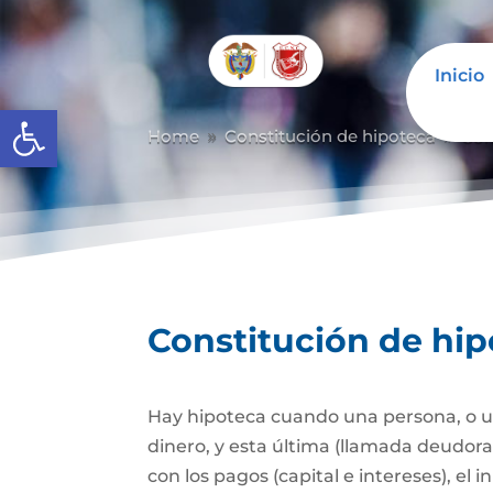
Inicio
Abrir barra de herramientas
Home
Constitución de hipoteca
Con
9
9
Constitución de hi
Hay hipoteca cuando una persona, o un
dinero, y esta última (llamada deudor
con los pagos (capital e intereses), e