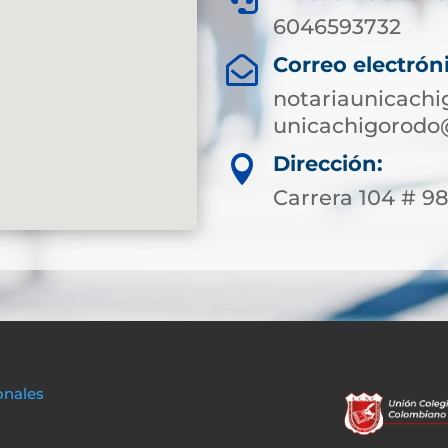
6046593732
Correo electrón

notariaunicach
unicachigorodo
Dirección:

Carrera 104 # 9
onales