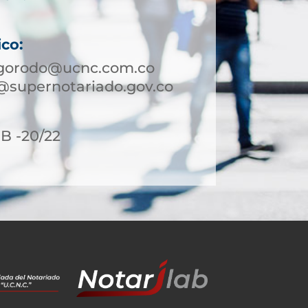
ico:
igorodo@ucnc.com.co
@supernotariado.gov.co
8B -20/22