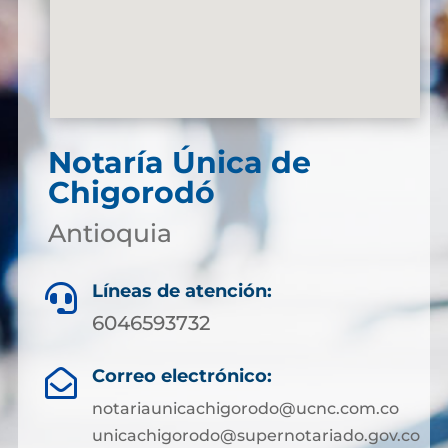
Notaría Única de
Chigorodó
Antioquia
Líneas de atención:

6046593732
Correo electrónico:

notariaunicachigorodo@ucnc.com.co
unicachigorodo@supernotariado.gov.co