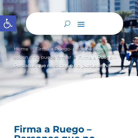
Abrir barra de herramientas
Home
Firma a Ruego- personas que no
9
saben o no puede firmar
Firma a Ruego –
9
Personas que no saben o no puede firmar
Firma a Ruego –