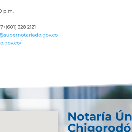
0 p.m.
+(601) 328 2121
@supernotariado.gov.co
o.gov.co/
Notaría Ún
Chigorodó