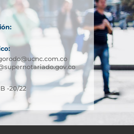
ión:
ico:
igorodo@ucnc.com.co
@supernotariado.gov.co
8B -20/22