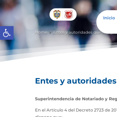
Inicio
Abrir barra de herramientas
Home
Entes y autoridades que lo vigil
9
Entes y autoridades 
Superintendencia de Notariado y Reg
En el Artículo 4 del Decreto 2723 de 201