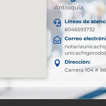
Antioquia
Líneas de atenc

6046593732
Correo electrón

notariaunicach
unicachigorodo
Dirección:

Carrera 104 # 9