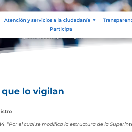
Atención y servicios a la ciudadanía
Transparen
Participa
an
Entes y autoridades que lo vigilan
9
que lo vigilan
istro
4, “
Por el cual se modifica la estructura de la Superi