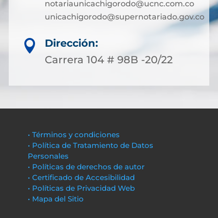
notariaunicachigorodo@ucnc.com.co
unicachigorodo@supernotariado.gov.co
Dirección:

Carrera 104 # 98B -20/22
• Términos y condiciones
• Política de Tratamiento de Datos
Personales
• Políticas de derechos de autor
• Certificado de Accesibilidad
• Políticas de Privacidad Web
• Mapa del Sitio