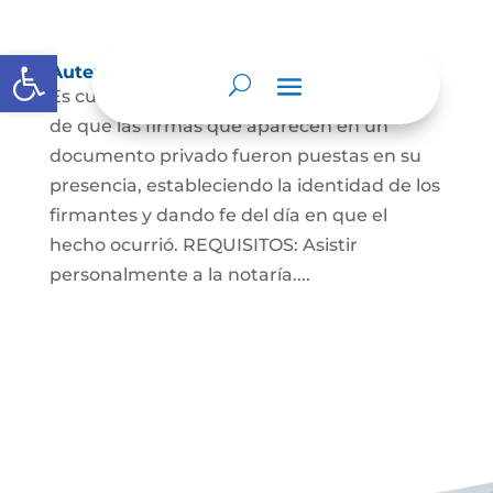
Abrir barra de herramientas
Autenticaciones
Es cuando el notario da testimonio escrito
de que las firmas que aparecen en un
documento privado fueron puestas en su
presencia, estableciendo la identidad de los
firmantes y dando fe del día en que el
hecho ocurrió. REQUISITOS: Asistir
personalmente a la notaría....