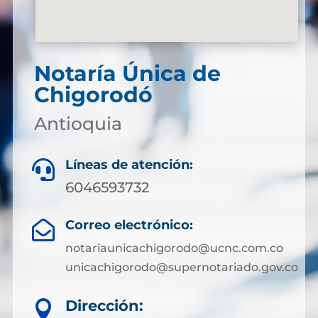
Notaría Única de
Chigorodó
Antioquia
Líneas de atención:

6046593732
Correo electrónico:

notariaunicachigorodo@ucnc.com.co
unicachigorodo@supernotariado.gov.co
Dirección:
