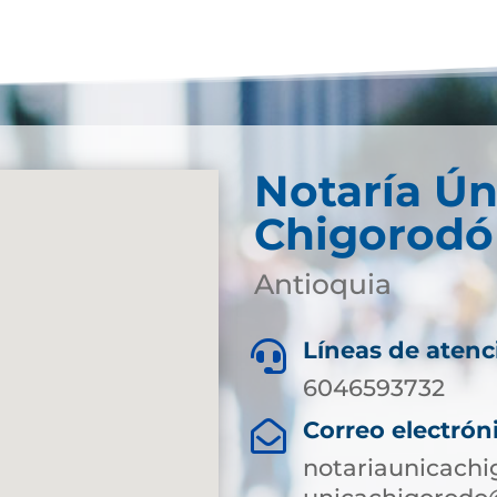
Notaría Ún
Chigorodó
Antioquia
Líneas de atenc

6046593732
Correo electrón

notariaunicach