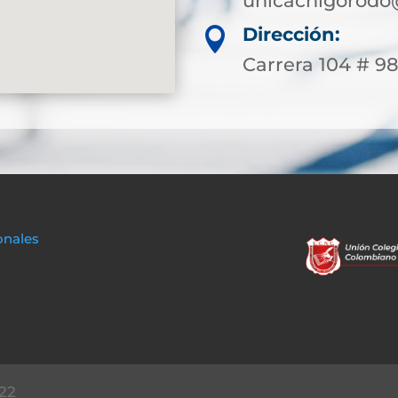
unicachigorodo
Dirección:

Carrera 104 # 9
onales
22