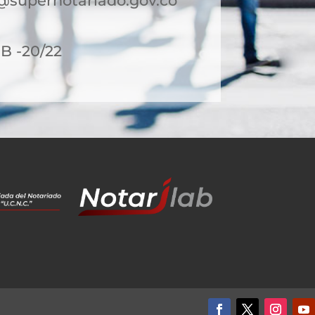
@supernotariado.gov.co
8B -20/22