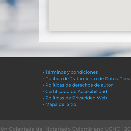
• Términos y condiciones
• Política de Tratamiento de Datos Pers
• Políticas de derechos de autor
• Certificado de Accesibilidad
• Políticas de Privacidad Web
• Mapa del Sitio
ón Colegiada del Notariado Colombiano UCNC | 20