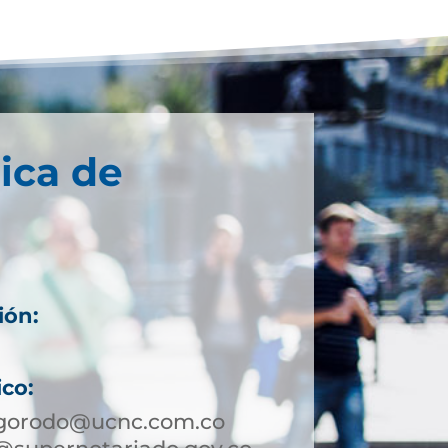
ica de
ión:
ico:
igorodo@ucnc.com.co