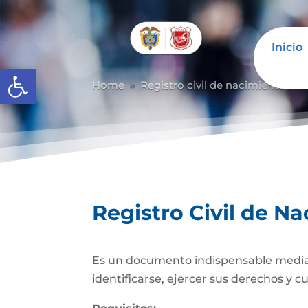
Inicio
Abrir barra de herramientas
Home
Registro civil de nacimiento
R
9
9
Registro Civil de N
Es un documento indispensable mediante
identificarse, ejercer sus derechos y c