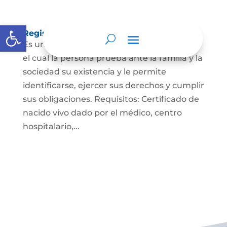
Abrir barra de herramientas
Registro Civil de Nacimiento
Es un documento indispensable mediante
el cual la persona prueba ante la familia y la
sociedad su existencia y le permite
identificarse, ejercer sus derechos y cumplir
sus obligaciones. Requisitos: Certificado de
nacido vivo dado por el médico, centro
hospitalario,...