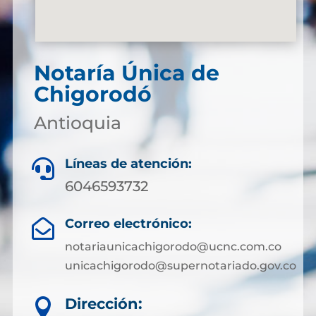
Notaría Única de
Chigorodó
Antioquia
Líneas de atención:

6046593732
Correo electrónico:

notariaunicachigorodo@ucnc.com.co
unicachigorodo@supernotariado.gov.co
Dirección:
