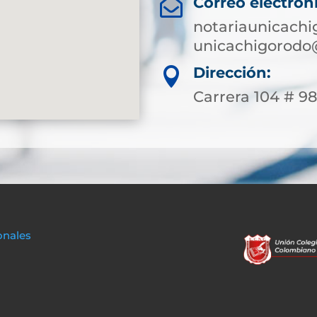
Correo electrón

notariaunicach
unicachigorodo
Dirección:

Carrera 104 # 9
onales