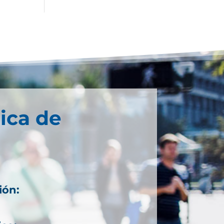
ica de
ión: