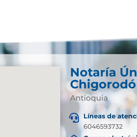
Notaría Ún
Chigorodó
Antioquia
Líneas de atenc

6046593732