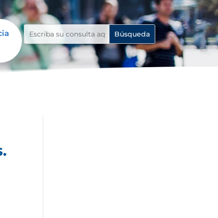
cia
.