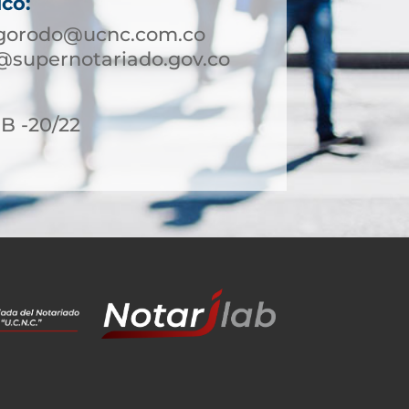
ico:
igorodo@ucnc.com.co
@supernotariado.gov.co
8B -20/22