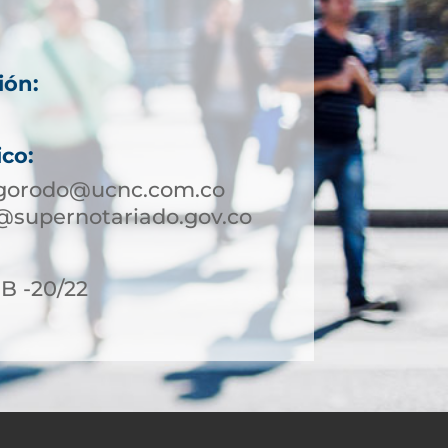
ión:
ico:
igorodo@ucnc.com.co
@supernotariado.gov.co
8B -20/22