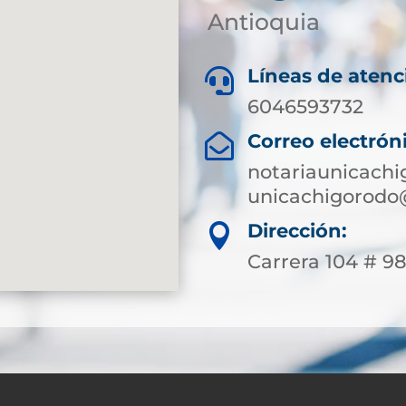
Antioquia
Líneas de atenc

6046593732
Correo electrón

notariaunicach
unicachigorodo
Dirección:

Carrera 104 # 9