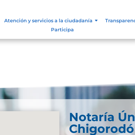
ue les aplique de interés.
Atención y servicios a la ciudadanía
Transparen
Participa
Notaría Ún
Chigorodó