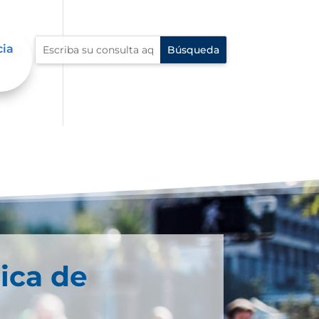
cia
ica de