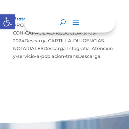
Abrir barra de herramientas
Protocolos de Atención
PROTOCOLO-DE-ATENCION-A-PERSONAS-
CON-CAPACIDAD-REDUCIDA-31-05-
2024Descarga CARTILLA-DILIGENCIAS-
NOTARIALESDescarga Infografia-Atencion-
y-servicio-a-poblacion-transDescarga