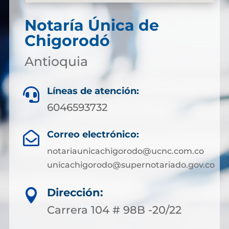
Notaría Única de
Chigorodó
Antioquia
Líneas de atención:

6046593732
Correo electrónico:

notariaunicachigorodo@ucnc.com.co
unicachigorodo@supernotariado.gov.co
Dirección:

Carrera 104 # 98B -20/22