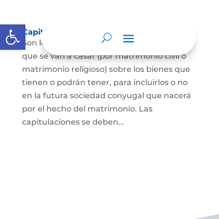
Abrir barra de herramientas
Capitulaciones Matrimoniales
Son los acuerdos que hacen las personas
que se van a casar (por matrimonio civil o
matrimonio religioso) sobre los bienes que
tienen o podrán tener, para incluirlos o no
en la futura sociedad conyugal que nacerá
por el hecho del matrimonio. Las
capitulaciones se deben...