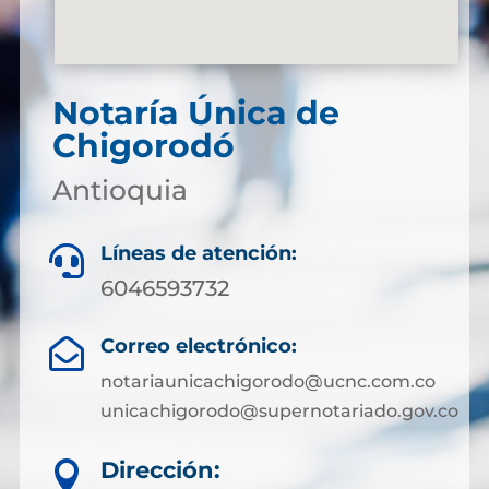
Notaría Única de
Chigorodó
Antioquia
Líneas de atención:

6046593732
Correo electrónico:

notariaunicachigorodo@ucnc.com.co
unicachigorodo@supernotariado.gov.co
Dirección:
