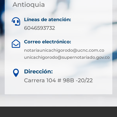
Antioquia
Líneas de atención:

6046593732
Correo electrónico:

notariaunicachigorodo@ucnc.com.co
unicachigorodo@supernotariado.gov.co
Dirección:

Carrera 104 # 98B -20/22