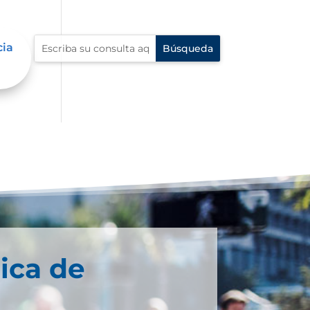
cia
ica de