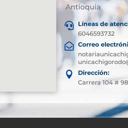
Antioquia
Líneas de atenc

6046593732
Correo electrón

notariaunicach
unicachigorodo
Dirección:

Carrera 104 # 9