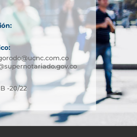
ión:
ico:
igorodo@ucnc.com.co
@supernotariado.gov.co
8B -20/22