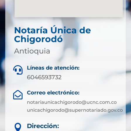
Notaría Única de
Chigorodó
Antioquia
Líneas de atención:

6046593732
Correo electrónico:

notariaunicachigorodo@ucnc.com.co
unicachigorodo@supernotariado.gov.co
Dirección:
